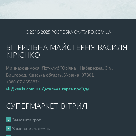
©2016-2025
РОЗРОБКА САЙТУ
RO.COM.UA
ВІТРИЛЬНА МАЙСТЕРНЯ ВАСИЛЯ
КІРІЄНКО
Ми знаходимося: Яхт-клуб "Оріяна", Набережна, 3 м.
Вишгород, Київська область, Україна, 07301
+380 67 4658874
vk@ksails.com.ua
Детальна карта проїзду
СУПЕРМАРКЕТ ВІТРИЛ
Замовити грот
Замовити стаксель