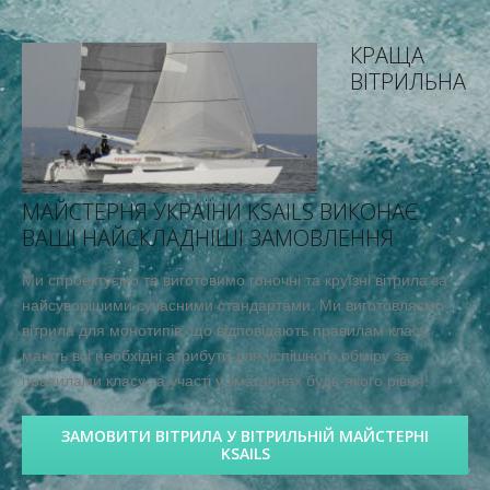
КРАЩА
ВІТРИЛЬНА
МАЙСТЕРНЯ УКРАЇНИ KSAILS ВИКОНАЄ
ВАШІ НАЙСКЛАДНІШІ ЗАМОВЛЕННЯ
Ми спроектуємо та виготовимо гоночні та круїзні вітрила за
найсуворішими сучасними стандартами. Ми виготовляємо
вітрила для монотипів, що відповідають правилам класу,
мають всі необхідні атрибути для успішного обміру за
правилами класу та участі у змаганнях будь-якого рівня!
ЗАМОВИТИ ВІТРИЛА У ВІТРИЛЬНІЙ МАЙСТЕРНІ
KSAILS