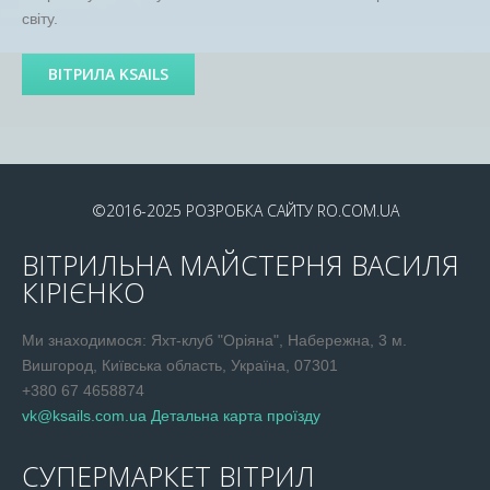
світу.
ВІТРИЛА KSAILS
©2016-2025
РОЗРОБКА САЙТУ
RO.COM.UA
ВІТРИЛЬНА МАЙСТЕРНЯ ВАСИЛЯ
КІРІЄНКО
Ми знаходимося: Яхт-клуб "Оріяна", Набережна, 3 м.
Вишгород, Київська область, Україна, 07301
+380 67 4658874
vk@ksails.com.ua
Детальна карта проїзду
СУПЕРМАРКЕТ ВІТРИЛ