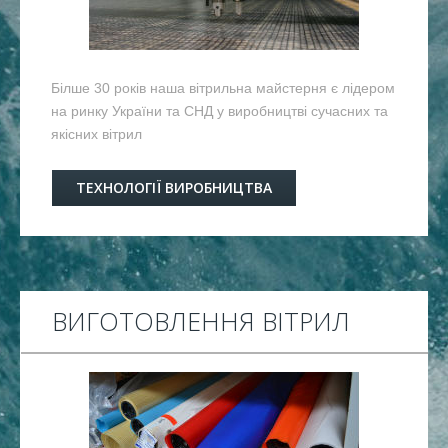
Білше 30 років наша вітрильна майстерня є лідером
на ринку України та СНД у виробництві сучасних та
якісних вітрил
ТЕХНОЛОГІЇ ВИРОБНИЦТВА
ВИГОТОВЛЕННЯ ВІТРИЛ