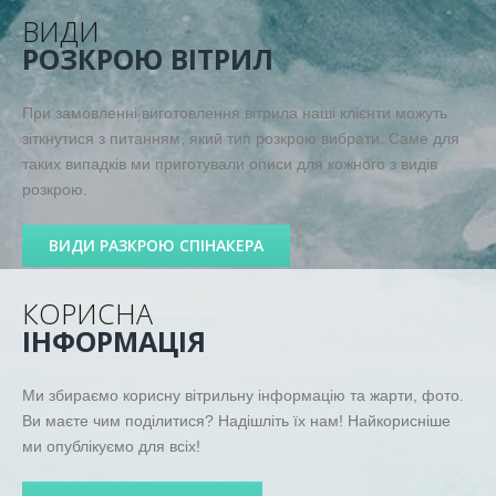
ВИДИ
РОЗКРОЮ ВІТРИЛ
При замовленні виготовлення вітрила наші клієнти можуть
зіткнутися з питанням, який тип розкрою вибрати. Саме для
таких випадків ми приготували описи для кожного з видів
розкрою.
ВИДИ РАЗКРОЮ СПІНАКЕРА
КОРИСНА
ІНФОРМАЦІЯ
Ми збираємо корисну вітрильну інформацію та жарти, фото.
Ви маєте чим поділитися? Надішліть їх нам! Найкорисніше
ми опублікуємо для всіх!