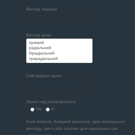
Вигляд тканини
Вигляд крою
Свій варіант крою
Захист від ультрафіолету
так
ні
Ескіз вітрила, бажаний малюнок, ідея зовнішнього
вигляду, скетч або логотип для нанесення (не