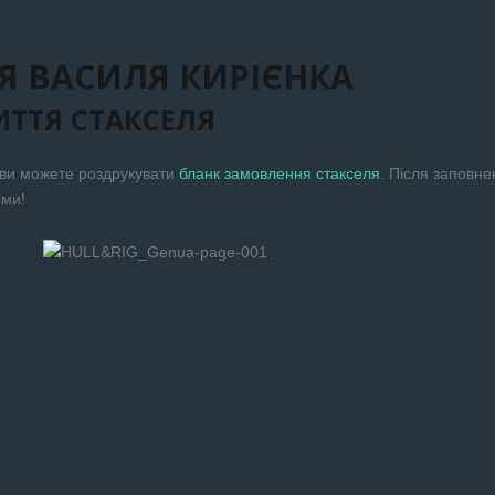
Я ВАСИЛЯ КИРІЄНКА
ТТЯ СТАКСЕЛЯ
 ви можете роздрукувати
бланк замовлення стакселя
. Після заповн
рми!