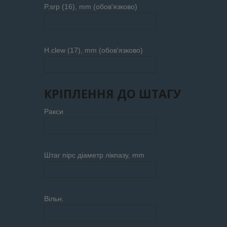
P.srp (16), mm (обов'язково)
H.clew (17), mm (обов'язково)
КРІПЛЕННЯ ДО ШТАГУ
Ракси
Штаг пірс діаметр лікпазу, mm
Вільн.