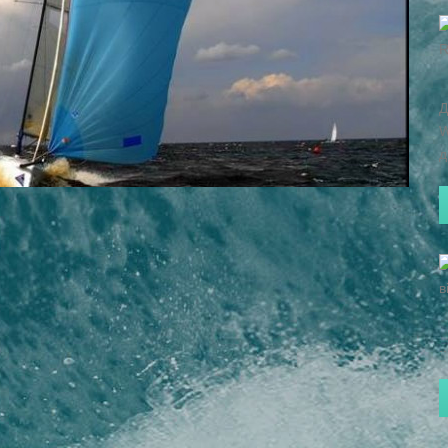
Д
W
д
..