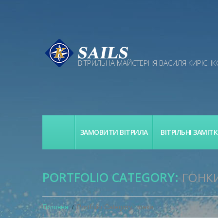
ВІТРИЛЬНА МАЙСТЕРНЯ ВАСИЛЯ КИРІЄНК
ГОЛОВНА
ЗАМОВИТИ ВІТРИЛА
ВІТРІЛЬНІ ЗАМІТ
PORTFOLIO CATEGORY:
ГОНК
Головна
Portfolio Category: гонки