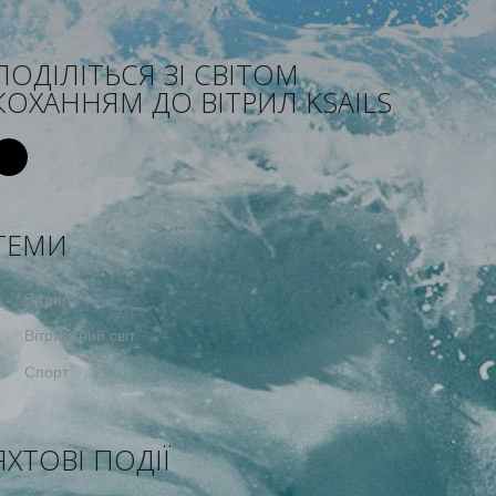
ПОДІЛІТЬСЯ ЗІ СВІТОМ
КОХАННЯМ ДО ВІТРИЛ KSAILS
ТЕМИ
Вітрила
Вітрильний світ
Спорт
ЯХТОВІ ПОДІЇ