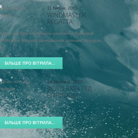
11 Квітня, 2015
WINDMASTER
REGATTA
ивно, але при постійному насиченні програми
indMaster Regatta залишається цілісним заходом,
е...
БІЛЬШЕ ПРО ВІТРИЛА...
14 Березня, 2013
ФОТО ЯХТА ПІД
ВІТРИЛОМ
.
БІЛЬШЕ ПРО ВІТРИЛА...