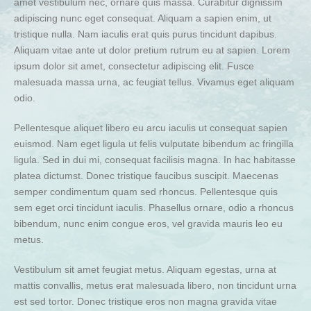
amet vestibulum nec, ornare quis massa. Curabitur dignissim
adipiscing nunc eget consequat. Aliquam a sapien enim, ut
tristique nulla. Nam iaculis erat quis purus tincidunt dapibus.
Aliquam vitae ante ut dolor pretium rutrum eu at sapien. Lorem
ipsum dolor sit amet, consectetur adipiscing elit. Fusce
malesuada massa urna, ac feugiat tellus. Vivamus eget aliquam
odio.
Pellentesque aliquet libero eu arcu iaculis ut consequat sapien
euismod. Nam eget ligula ut felis vulputate bibendum ac fringilla
ligula. Sed in dui mi, consequat facilisis magna. In hac habitasse
platea dictumst. Donec tristique faucibus suscipit. Maecenas
semper condimentum quam sed rhoncus. Pellentesque quis
sem eget orci tincidunt iaculis. Phasellus ornare, odio a rhoncus
bibendum, nunc enim congue eros, vel gravida mauris leo eu
metus.
Vestibulum sit amet feugiat metus. Aliquam egestas, urna at
mattis convallis, metus erat malesuada libero, non tincidunt urna
est sed tortor. Donec tristique eros non magna gravida vitae