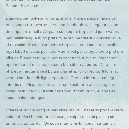
Suspendisse potenti.
Duis volutpat pulvinar urna ac mollis. Nulla dapibus, lacus vel
malesuada ullamcorper, leo mauris lobortis velit, eget tristique
dolor ipsum id nulla. Aliquam consequat turpis sed justo varius
nec pellentesque nunc pretium. Morbi hendrerit dignissim ligula
id molestie. Donec elementum turpis sit amet sapien convallis
eget lobortis lectus porttitor. Mauris vel purus eget libero pretium
aliquet. Fusce at nunc a metus venenatis tristique. Maecenas
eget metus et nulla malesuada blandit eu at purus. Curabitur
pharetra, neque a vestibulum pharetra, tortor leo porttitor nisl,
vitae bibendum elit ligula eget felis. Cras eu lorem justo, eget
lobortis mi. Aliquam sem lacus, consectetur a adipiscing quis,
tincidunt in libero. Curabitur volutpat dictum nunc, et sodales
lacus malesuada quis.
Praesent lacinia congue velit vitae mollis. Phasellus porta viverra
volutpat. Vestibulum turpis lacus, volutpat quis adipiscing sit
amet, aliquet ac dui. Quisque mauris nulla, condimentum sit