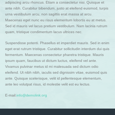
adipiscing arcu rhoncus. Etiam a consectetur nisi. Quisque et
ante nibh. Curabitur bibendum, justo at eleifend euismod, turpis
urna vestibulum arcu, non sagittis erat massa at arcu.
Maecenas eget nunc eu risus elementum lobortis eu at metus.
Sed id mauris vel lacus pretium vestibulum. Nam lacinia rutrum
quam, tristique condimentum lacus ultrices nec.
Suspendisse potenti. Phasellus et imperdiet mauris. Sed in enim
eget erat rutrum tristique. Curabitur sollicitudin interdum dui quis
fermentum. Maecenas consectetur pharetra tristique. Mauris
ipsum quam, faucibus ut dictum luctus, eleifend vel ante.
Vivamus pulvinar metus id mi malesuada sed dictum odio
eleifend. Ut nibh nibh, iaculis sed dignissim vitae, euismod quis
ante. Quisque scelerisque, velit id pellentesque elementum,
ante leo volutpat risus, id molestie velit est eu lectus.
E-mail:
info@demolink.org