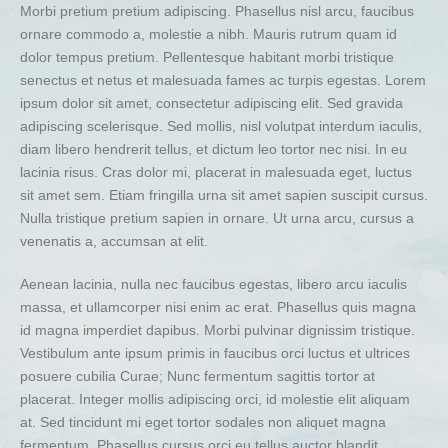
Morbi pretium pretium adipiscing. Phasellus nisl arcu, faucibus
ornare commodo a, molestie a nibh. Mauris rutrum quam id
dolor tempus pretium. Pellentesque habitant morbi tristique
senectus et netus et malesuada fames ac turpis egestas. Lorem
ipsum dolor sit amet, consectetur adipiscing elit. Sed gravida
adipiscing scelerisque. Sed mollis, nisl volutpat interdum iaculis,
diam libero hendrerit tellus, et dictum leo tortor nec nisi. In eu
lacinia risus. Cras dolor mi, placerat in malesuada eget, luctus
sit amet sem. Etiam fringilla urna sit amet sapien suscipit cursus.
Nulla tristique pretium sapien in ornare. Ut urna arcu, cursus a
venenatis a, accumsan at elit.
Aenean lacinia, nulla nec faucibus egestas, libero arcu iaculis
massa, et ullamcorper nisi enim ac erat. Phasellus quis magna
id magna imperdiet dapibus. Morbi pulvinar dignissim tristique.
Vestibulum ante ipsum primis in faucibus orci luctus et ultrices
posuere cubilia Curae; Nunc fermentum sagittis tortor at
placerat. Integer mollis adipiscing orci, id molestie elit aliquam
at. Sed tincidunt mi eget tortor sodales non aliquet magna
fermentum. Phasellus cursus orci eu tellus auctor blandit.