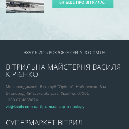
БІЛЬШЕ ПРО ВІТРИЛА...
©2016-2025
РОЗРОБКА САЙТУ
RO.COM.UA
ВІТРИЛЬНА МАЙСТЕРНЯ ВАСИЛЯ
КІРІЄНКО
Ми знаходимося: Яхт-клуб "Оріяна", Набережна, 3 м.
Вишгород, Київська область, Україна, 07301
+380 67 4658874
vk@ksails.com.ua
Детальна карта проїзду
СУПЕРМАРКЕТ ВІТРИЛ