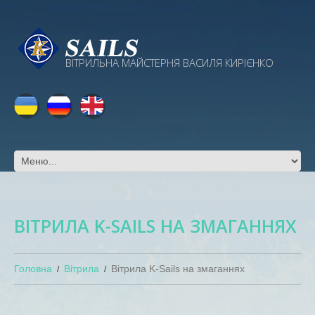
ВІТРИЛЬНА МАЙСТЕРНЯ ВАСИЛЯ КИРІЄНКО
ВІТРИЛА K-SAILS НА ЗМАГАННЯХ
Головна
Вітрила
Вітрила K-Sails на змаганнях